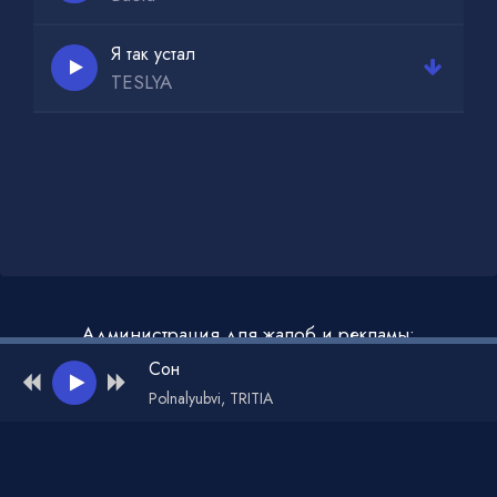
Я так устал
TESLYA
Администрация для жалоб и рекламы:
admin@muzdark.net
Сон
Polnalyubvi, TRITIA