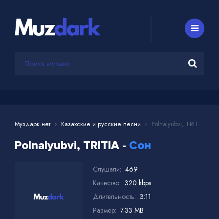
Муздарк.нет
Казахские и русские песни
Polnalyubvi, TRITIA - Сон
Polnalyubvi, TRITIA -
Сон
Слушали:
469
Качество:
320 kbps
Длительность:
3:11
Размер:
7.33 MB