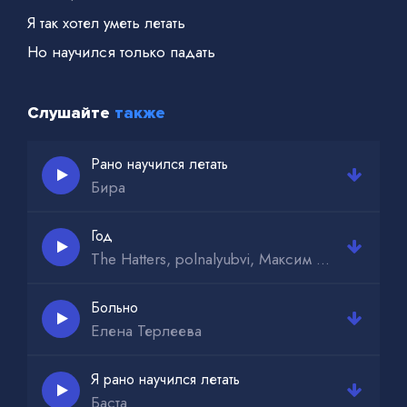
Я так хотел уметь летать
Но научился только падать
Слушайте
также
Рано научился летать
Бира
Год
The Hatters, polnalyubvi, Максим Свобода, TRITIA
Больно
Елена Терлеева
Я рано научился летать
Баста