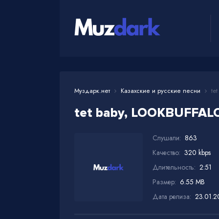
Муздарк.нет
Казахские и русские песни
tet
tet baby, LOOKBUFFAL
Слушали:
863
Качество:
320 kbps
Длительность:
2:51
Размер:
6.55 MB
Дата релиза:
23.01.2