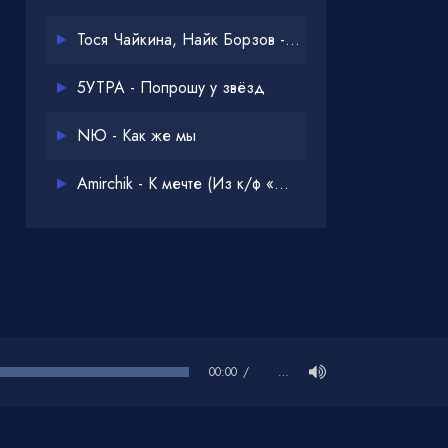
Тося Чайкина, Найк Борзов - Опять
5УТРА - Попрошу у звёзд
NЮ - Как же мы
Amirchik - К мечте (Из к/ф «Одна дома 3»)
00:00
…