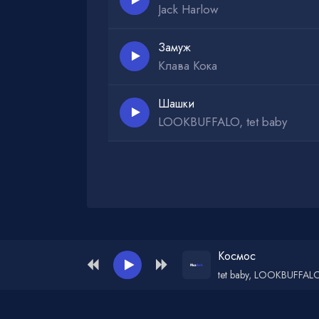
Jack Harlow
Замуж
Клава Кока
Шашки
LOOKBUFFALO, tet baby
Администрация для жалоб и рекламы:
ad
Космос
tet baby, LOOKBUFFAL