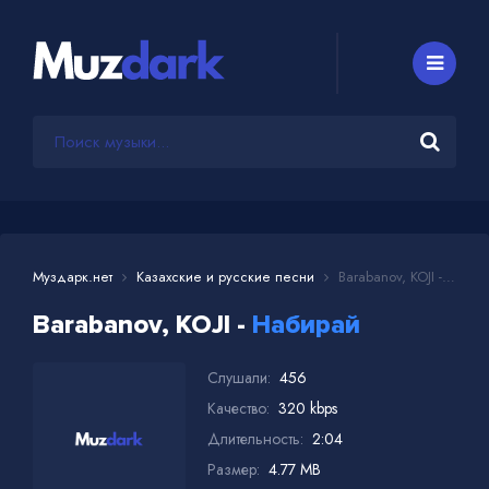
Муздарк.нет
Казахские и русские песни
Barabanov, KOJI - Набирай
Barabanov, KOJI -
Набирай
Слушали:
456
Качество:
320 kbps
Длительность:
2:04
Размер:
4.77 MB