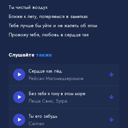
Ты чистый воздух
Ближе к лету, потеряемся в заметках
Тебе лучше бы уйти и не жалеть об этом
Провожу тебя, любовь в сердце тая
Подарил тебе зиму, вместо мая
Ты не виновата, эта жизнь такая
Слушайте
также
Теперь уходи и меня
Забывай,
Сердце как лёд
Рейсан Магомедкеримов
Удаляй
Забывай,
Без тебя я тону в этом море
Удаляй
Леша Свик, 5утра
Уле-улетай, через море и поля ты, позади
Ты его забудь
Себя города оставит самолет
Caiman
А я где-то далеко там останусь без тебя,