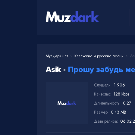
Муздарк.нет
Казахские и русские песни
Asi
Asik -
Прошу забудь ме
Слушали:
1 906
Качество:
128 kbps
Длительность:
0:27
Размер:
0.43 MB
Дата релиза:
06.02.