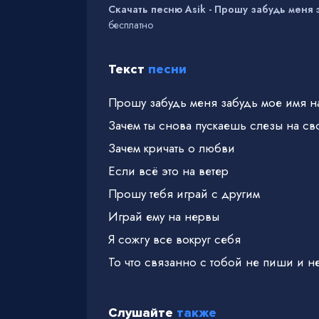
Скачать песню Asik - Прошу забудь меня 
бесплатно
Текст
песни
Прошу забудь меня забудь мое имя н
Зачем ты снова пускаешь слезы на св
Зачем кричать о любви
Если всё это на ветер
Прошу тебя играй с другим
Играй ему на нервы
Я сожгу все вокруг себя
То что связанно с тобой не пиши и н
Мне плевать на всю твою боль
У тебя много ведь парней
Слушайте
также