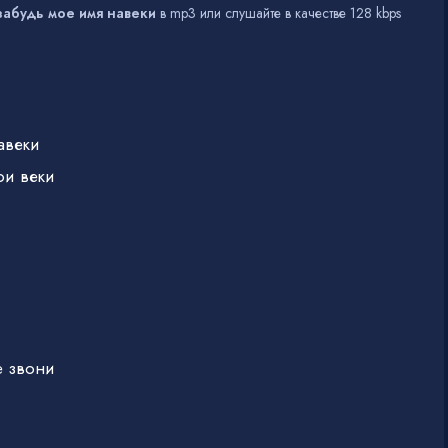
забудь мое имя навеки
в mp3 или слушайте в качестве 128 kbps
авеки
ои веки
е звони