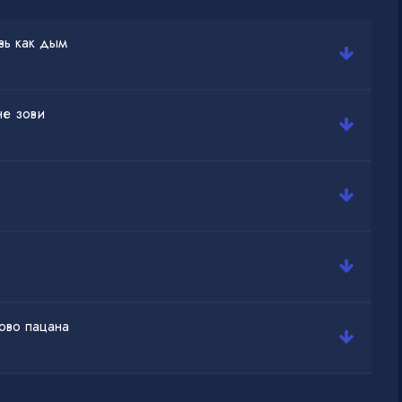
шлую ведь ночь
вь как дым
не зови
ово пацана