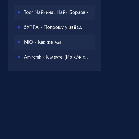
Тося Чайкина, Найк Борзов - Опять
5УТРА - Попрошу у звёзд
NЮ - Как же мы
Amirchik - К мечте (Из к/ф «Одна дома 3»)