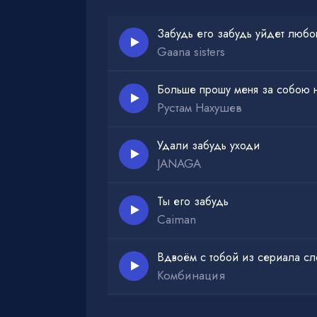
Вот им дари свою любовь
Забудь меня как ты забыла свою про
Забудь его забудь уйдет любо
Gaana sisters
Больше прошу меня за собою 
Рустам Нахушев
Удали забудь уходи
JANAGA
Ты его забудь
Caiman
Вдвоём с тобой из сериала сл
Комбинация