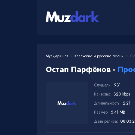
Муздарк.нет
Казахские и русские песни
Ост
Остап Парфёнов -
Про
Слушали:
931
Качество:
320 kbps
Длительность:
2:21
Размер:
5.41 MB
Дата релиза:
08.03.