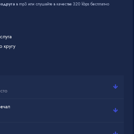
подруга
в mp3 или слушайте в качестве 320 kbps бесплатно
слуга
о кругу
сто
вечал