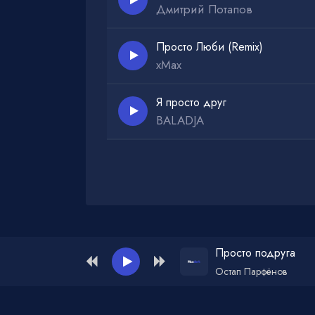
Дмитрий Потапов
Просто Люби (Remix)
xMax
Я просто друг
BALADJA
Администрация для жалоб и рекламы:
ad
Просто подруга
Остап Парфёнов