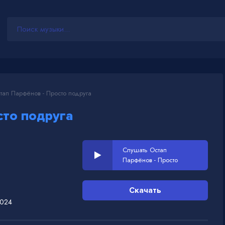
ап Парфёнов - Просто подруга
сто подруга
Слушать Остап
Парфёнов - Просто
подруга
Скачать
2024