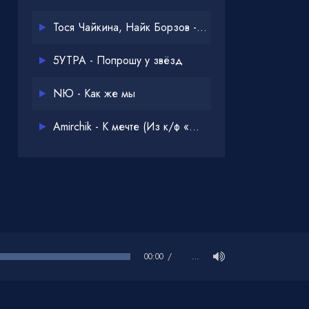
Тося Чайкина, Найк Борзов - Опять
5УТРА - Попрошу у звёзд
NЮ - Как же мы
Amirchik - К мечте (Из к/ф «Одна дома 3»)
00:00
…