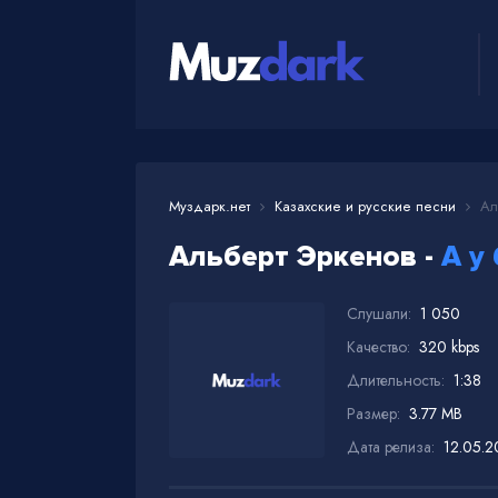
Муздарк.нет
Казахские и русские песни
Аль
Альберт Эркенов -
А у
Слушали:
1 050
Качество:
320 kbps
Длительность:
1:38
Размер:
3.77 MB
Дата релиза:
12.05.2