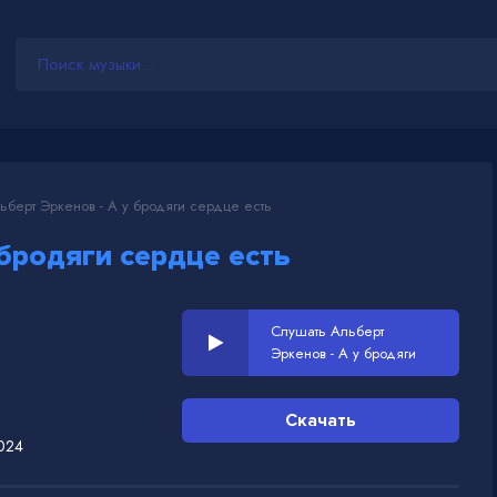
берт Эркенов - А у бродяги сердце есть
 бродяги сердце есть
Слушать Альберт
Эркенов - А у бродяги
сердце есть
Скачать
024