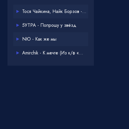
Тося Чайкина, Найк Борзов - Опять
5УТРА - Попрошу у звёзд
NЮ - Как же мы
Amirchik - К мечте (Из к/ф «Одна дома 3»)